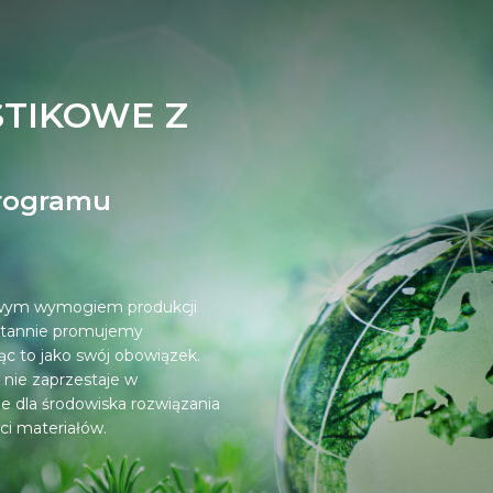
TIKOWE Z
rogramu
zowym wymogiem produkcji
stannie promujemy
ąc to jako swój obowiązek.
nie zaprzestaje w
ne dla środowiska rozwiązania
ści materiałów.