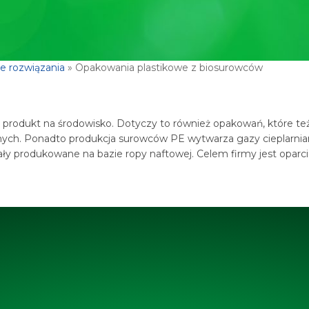
 rozwiązania
»
Opakowania plastikowe z biosurowców
produkt na środowisko. Dotyczy to również opakowań, które też
ych. Ponadto produkcja surowców PE wytwarza gazy cieplarnian
y produkowane na bazie ropy naftowej. Celem firmy jest oparcie 