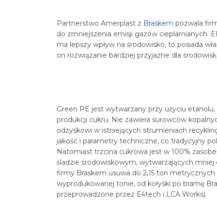
Partnerstwo Amerplast z
Braskem
pozwala firm
do zmniejszenia emisji gazów cieplarnianych.
ma lepszy wpływ na środowisko, to posiada właś
on rozwiązanie bardziej przyjazne dla środowisk
Green PE jest wytwarzany przy użyciu etanolu
produkcji cukru. Nie zawiera surowców kopaln
odzyskowi w istniejących strumieniach recykli
jakość i parametry techniczne, co tradycyjny pol
Natomiast trzcina cukrowa jest w 100% zaso
śladzie środowiskowym, wytwarzających mniej
firmy Braskem usuwa do 2,15 ton metrycznych 
wyprodukowanej tonie, od kołyski po bramę Br
przeprowadzone przez E4tech i LCA Works).