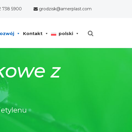
2 738 5900
grodzisk@amerplast.com
ozwój
Kontakt
polski
kowe z
ietylenu