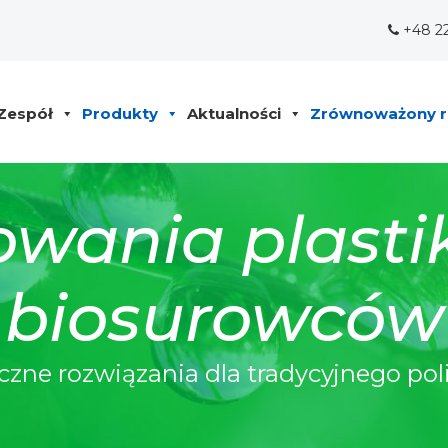
+48 2
Zespół
Produkty
Aktualności
Zrównoważony r
wania plasti
biosurowców
czne rozwiązania dla tradycyjnego pol