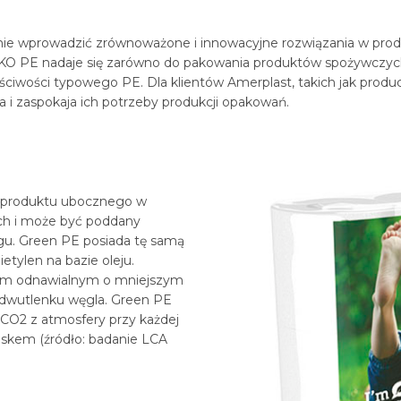
ie wprowadzić zrównoważone i innowacyjne rozwiązania w produ
 EKO PE nadaje się zarówno do pakowania produktów spożywczych
ciwości typowego PE. Dla klientów Amerplast, takich jak produce
a i zaspokaja ich potrzeby produkcji opakowań.
, produktu ubocznego w
ych i może być poddany
ngu. Green PE posiada tę samą
ietylen na bazie oleju.
bem odnawialnym o mniejszym
 dwutlenku węgla. Green PE
CO2 z atmosfery przy każdej
askem (źródło: badanie LCA