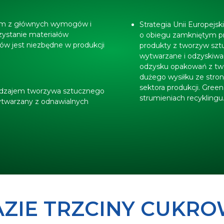
nym z głównych wymogów i
Strategia Unii Europejs
zystanie materiałów
o obiegu zamkniętym prz
ów jest niezbędne w produkcji
produkty z tworzyw szt
wytwarzane i odzyskiwan
odzysku opakowań z tw
dużego wysiłku ze stron
sektora produkcji. Gre
 rodzajem tworzywa sztucznego
strumieniach recyklingu
ytwarzany z odnawialnych
AZIE TRZCINY CUKR