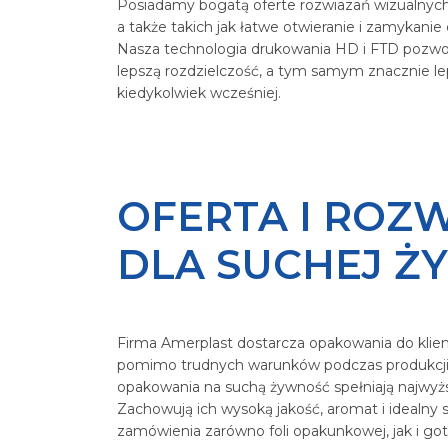
Posiadamy bogatą oferte rozwiazań wizualnych
a także takich jak łatwe otwieranie i zamykanie 
Nasza technologia drukowania HD i FTD pozwo
lepszą rozdzielczość, a tym samym znacznie le
kiedykolwiek wcześniej.
OFERTA I ROZ
DLA SUCHEJ Ż
Firma Amerplast dostarcza opakowania do klien
pomimo trudnych warunków podczas produkcji i 
opakowania na suchą żywność spełniają najwyższ
Zachowują ich wysoką jakość, aromat i idealny s
zamówienia zarówno foli opakunkowej, jak i got