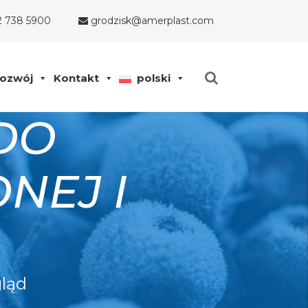
2 738 5900
grodzisk@amerplast.com
ozwój
Kontakt
polski
DO
NEJ I
gląd