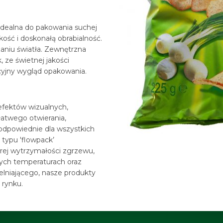
 idealna do pakowania suchej
ość i doskonałą obrabialność.
niu światła. Zewnętrzna
, ze świetnej jakości
cyjny wygląd opakowania.
 efektów wizualnych,
łatwego otwierania,
 odpowiednie dla wszystkich
typu 'flowpack’
rej wytrzymałości zgrzewu,
zych temperaturach oraz
lniającego, nasze produkty
 rynku.