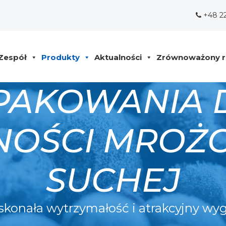
+48 2
Zespół
Produkty
Aktualności
Zrównoważony r
PAKOWANIA 
OŚCI MROŻO
SUCHEJ
konała wytrzymałość i atrakcyjny wy