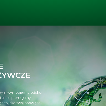
E
ŻYWCZE
zowym wymogiem produkcji
stannie promujemy
ąc to jako swój obowiązek.