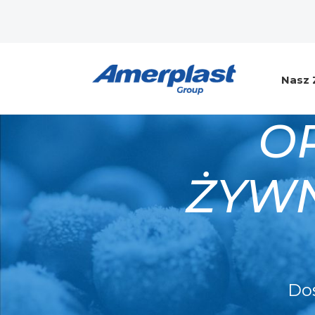
Nasz 
O
ŻYWN
Dos