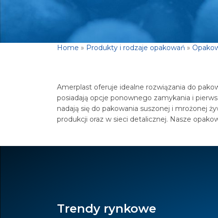
Home
»
Produkty i rodzaje opakowań
»
Opakow
Amerplast oferuje idealne rozwiązania do pako
posiadają opcje ponownego zamykania i pierws
nadają się do pakowania suszonej i mrożonej ży
produkcji oraz w sieci detalicznej. Nasze opakow
Trendy rynkowe