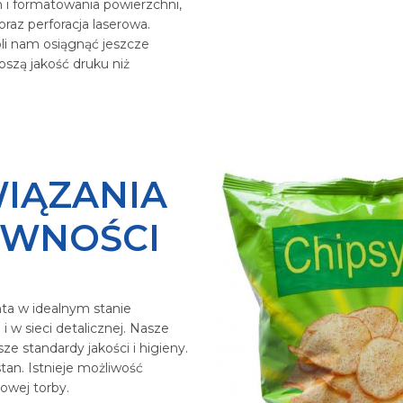
 i formatowania powierzchni,
oraz perforacja laserowa.
li nam osiągnąć jeszcze
pszą jakość druku niż
WIĄZANIA
YWNOŚCI
ta w idealnym stanie
w sieci detalicznej. Nasze
e standardy jakości i higieny.
tan. Istnieje możliwość
owej torby.