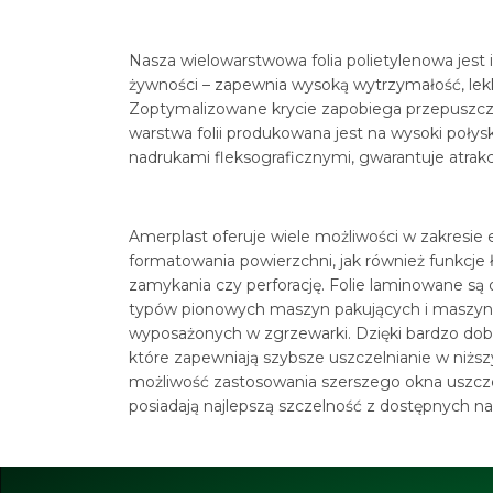
Nasza wielowarstwowa folia polietylenowa jest
żywności – zapewnia wysoką wytrzymałość, lekk
Zoptymalizowane krycie zapobiega przepuszcza
warstwa folii produkowana jest na wysoki połysk
nadrukami fleksograficznymi, gwarantuje atrak
Amerplast oferuje wiele możliwości w zakresie
formatowania powierzchni, jak również funkcje 
zamykania czy perforację. Folie laminowane są
typów pionowych maszyn pakujących i maszyn 
wyposażonych w zgrzewarki. Dzięki bardzo dob
które zapewniają szybsze uszczelnianie w niżs
możliwość zastosowania szerszego okna uszcze
posiadają najlepszą szczelność z dostępnych na