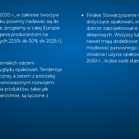
 2030 r., w zakresie tworzyw
Fińskie Stowarzyszenie
iku powinny nadawać się do
dotyczące opakowań, w 
e, programy w całej Europie
dobrze zaprojektowane 
agania producentom na
sklepowych. Wszyscy lub
ch 22,5% do 50% do 2025 r.).
nawet mają dodatkowe fu
możliwość ponownego za
otwarcia i użycia opako
2050 r. , liczba osób st
emskich odcieni
yglądu opakowań. Tendencja
cznej, a zatem z potrzeby
równoważonym rozwojem.
 produktów, takie jak
erzchnie, są łączone z