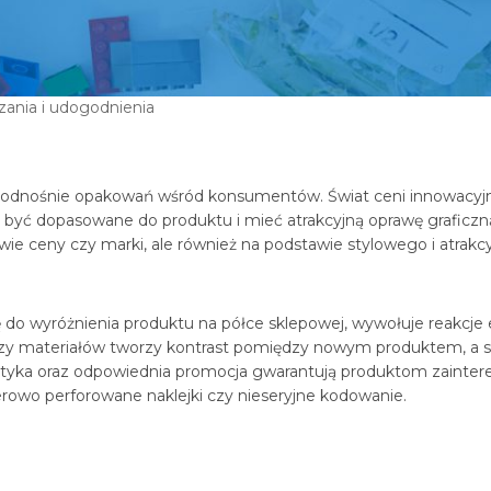
ania i udogodnienia
y odnośnie opakowań wśród konsumentów. Świat ceni innowacyjno
ć, być dopasowane do produktu i mieć atrakcyjną oprawę grafi
wie ceny czy marki, ale również na podstawie stylowego i atrak
ę do wyróżnienia produktu na półce sklepowej, wywołuje reakcje
y materiałów tworzy kontrast pomiędzy nowym produktem, a sta
estetyka oraz odpowiednia promocja gwarantują produktom zain
aserowo perforowane naklejki czy nieseryjne kodowanie.