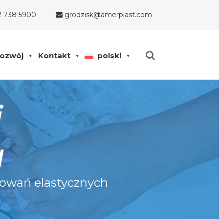
2 738 5900
grodzisk@amerplast.com
ozwój
Kontakt
polski
i
a
kowań elastycznych