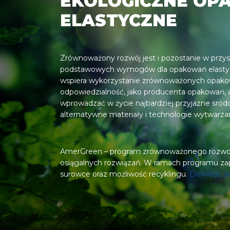
EKOLOGICZNE OP
ELASTYCZNE
Zrównoważony rozwój jest i pozostanie w przys
podstawowych wymogów dla opakowań elastycz
wspiera wykorzystanie zrównoważonych opakow
odpowiedzialność, jako producenta opakowań, a
wprowadzać w życie najbardziej przyjazne środ
alternatywne materiały i technologie wytwarza
AmerGreen – program zrównoważonego rozwoju
osiągalnych rozwiązań. W ramach programu z
surowce oraz możliwość recyklingu.
Dowiedz si