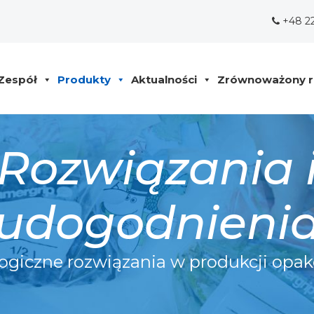
+48 2
Zespół
Produkty
Aktualności
Zrównoważony r
Rozwiązania 
udogodnieni
logiczne rozwiązania w produkcji opa