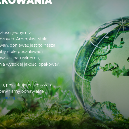
AKOWANIA
złości jednym z
nych. Amerplast stale
ań, ponieważ jest to nasza
by stale poszukiwać i
owisku naturalnemu,
nia wysokiej jakości opakowań.
, poszukuje najlepszych
apewniamy odnawialne
ę więcej >>