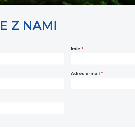
E Z NAMI
Imię
*
Adres e-mail
*