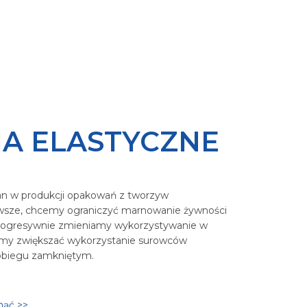
A ELASTYCZNE
an w produkcji opakowań z tworzyw
erwsze, chcemy ograniczyć marnowanie żywności
 progresywnie zmieniamy wykorzystywanie w
hcemy zwiększać wykorzystanie surowców
 obiegu zamkniętym.
nąć >>