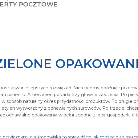
ERTY POCZTOWE
ZIELONE OPAKOWANI
 poszukiwanie lepszych rozwiązań. Nie chcemy opóźniac przemi
naturalnemu. AmerGreen posiada trzy główne założenia. Po pi
 w sposób naturalny okres przydatności produktów. Po drugie
 polietylen wytworzony z odnawialnych surowców. Po trzecie, c
ać odnawialne opakowania w pełni zgodne z ideą gospodarki o
przyjaznymi dla środowiska to sprawdźcie jak możecie to osiąg