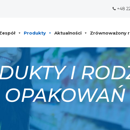
+48 2
Zespół
Produkty
Aktualności
Zrównoważony r
DUKTY I ROD
OPAKOWAŃ