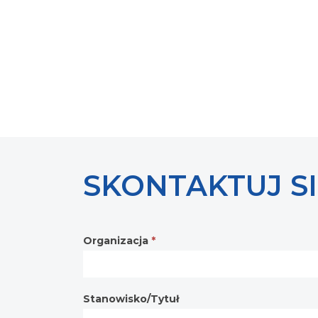
SKONTAKTUJ SI
Organizacja
*
Contact
form
Stanowisko/Tytuł