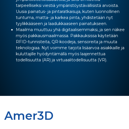
tarpeelliseksi viestiä ympäristöystävällisistä arvoista.
Uusia painatus- ja pintaratkaisuja, kuten luonnollinen
tuntuma, matta- ja karkea pinta, yhdistetään nyt
tyylikkääseen ja laadukkaaseen painatukseen.
Maailma muuttuu yhä digitaalisemmaksi, ja sen näkee
myös pakkausmaailmassa. Pakkauksissa käytetään
RFID-tunnisteita, QR-koodeja, sensoreita ja muuta
teknologiaa. Nyt voimme tarjota lisäarvoa asiakkaille ja
kuluttajille hyödyntämällä myös laajennettua
todellisuutta (AR) ja virtuaalitodellisuutta (VR).
Amer3D