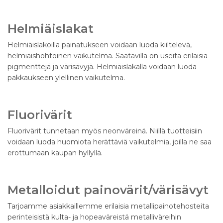
Helmiäislakat
Helmiäislakoilla painatukseen voidaan luoda kiiltelevä,
helmiäishohtoinen vaikutelma. Saatavilla on useita erilaisia
pigmenttejä ja värisävyjä. Helmiäislakalla voidaan luoda
pakkaukseen ylellinen vaikutelma.
Fluorivärit
Fluorivärit tunnetaan myös neonväreinä. Niillä tuotteisiin
voidaan luoda huomiota herättäviä vaikutelmia, joilla ne saa
erottumaan kaupan hyllyllä.
Metalloidut painovärit/värisävyt
Tarjoamme asiakkaillemme erilaisia metallipainotehosteita
perinteisistä kulta- ja hopeaväreistä metalliväreihin