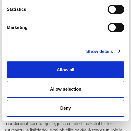
Top Dot)-flexopainatus
Statistics
HD-fleksopainatus tuottaa entistä parempaa painolaatua
uuden digitaalisten flexopainolaattojen valmistusprosessin
Marketing
ansiosta. HD-laatoilla saadaan laadukkaampaa painojälkeä.
FTD on edistynyt HD-painoteknologia, jolla saadaan luotua
vieläkin yksityiskohtaisempia flexopainatuksia.
Show details
Jatkuva-/katkeamaton painatus
Allow all
Voimme tehdä painatuksia jatkuvalla painatuksella. Tämä
tarkoittaa katkeamatonta painojälkeä, ilman että
painolaattojen saumat näkyvät lopputuloksessa.
Allow selection
Kaksipuoleinen painatus
Deny
Kaksipuoleinen painatus on hyvin mielenkiintoinen ratkaisu
markkinointikampanjoille, joissa ei ole tilaa kuluttajille
suunnatuille lisätiedoille tai ohjeille pakkauksen etupuolella.