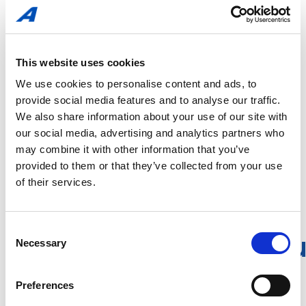
2D-koodeja, kuten QR-koodeja ja datamatriisikoodeja
käytetään yleisesti, koska niihin voidaan sisällyttää paljon
tietoa melko pieneen tilaan. Koodeja käytetään laajasti
markkinoinnissa ja myynninedistämiskampanjoissa.
This website uses cookies
Koodeilla saadaan myös mielenkiintoisia ratkaisuja
We use cookies to personalise content and ads, to
seurantaan toimitusketjussa. Esimerkiksi tuotantolinjoilla
provide social media features and to analyse our traffic.
voidaan välttää virheet koodaamalla muun muassa SAP-
We also share information about your use of our site with
numero ja grafiikan nimi jokaiseen lopullisen pakkauksen
versioon. Tunnemme myös Digimarc-teknologian ja
our social media, advertising and analytics partners who
pystymme tukemaan asiakkaitamme siihen liittyvissä
may combine it with other information that you’ve
projekteissa.
provided to them or that they’ve collected from your use
of their services.
Consent
Painatusmahdollisu
Necessary
Selection
Preferences
HD (High Definition)- ja FTD (Flat