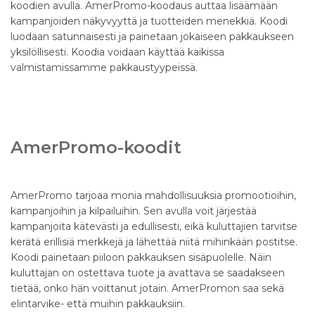
koodien avulla. AmerPromo-koodaus auttaa lisäämään
kampanjoiden näkyvyyttä ja tuotteiden menekkiä. Koodi
luodaan satunnaisesti ja painetaan jokaiseen pakkaukseen
yksilöllisesti. Koodia voidaan käyttää kaikissa
valmistamissamme pakkaustyypeissä.
AmerPromo-koodit
AmerPromo tarjoaa monia mahdollisuuksia promootioihin,
kampanjoihin ja kilpailuihin. Sen avulla voit järjestää
kampanjoita kätevästi ja edullisesti, eikä kuluttajien tarvitse
kerätä erillisiä merkkejä ja lähettää niitä mihinkään postitse.
Koodi painetaan piiloon pakkauksen sisäpuolelle. Näin
kuluttajan on ostettava tuote ja avattava se saadakseen
tietää, onko hän voittanut jotain. AmerPromon saa sekä
elintarvike- että muihin pakkauksiin.