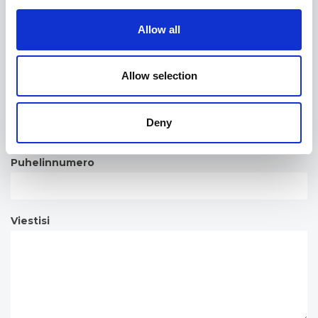
Allow all
Työn kuva/ Titteli
Allow selection
Sähköpostiosoite
*
Deny
Puhelinnumero
Viestisi