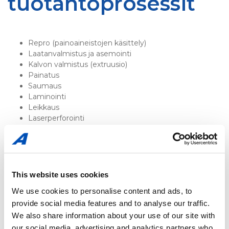
tuotantoprosessit
Repro (painoaineistojen käsittely)
Laatanvalmistus ja asemointi
Kalvon valmistus (extruusio)
Painatus
Saumaus
Laminointi
Leikkaus
Laserperforointi
V-ftaitto
Tuotannossa syntyvän polyeteenijätteen
uudelleengranulointi ja hyödyntäminen
This website uses cookies
Ota meihin yhteyttä
, niin voimme käydä läpi nykyiset
We use cookies to personalise content and ads, to
pakkauksenne ja tulevaisuuden tarpeenne. Samalla
provide social media features and to analyse our traffic.
voimme kertoa, miten parantaa pakkaustenne toimivuutta,
We also share information about your use of our site with
tehokkuutta, visuaalisuutta ja ympäristöystävällisyyttä.
our social media, advertising and analytics partners who