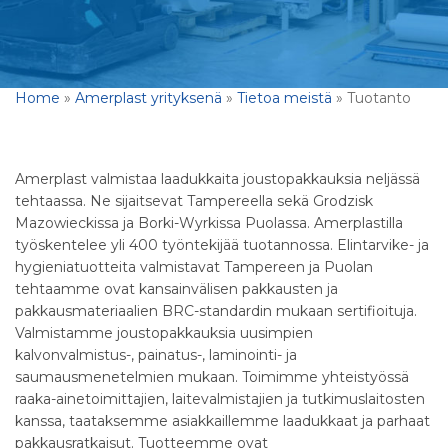
Home
»
Amerplast yrityksenä
»
Tietoa meistä
»
Tuotanto
Amerplast valmistaa laadukkaita joustopakkauksia neljässä
tehtaassa. Ne sijaitsevat Tampereella sekä Grodzisk
Mazowieckissa ja Borki-Wyrkissa Puolassa. Amerplastilla
työskentelee yli 400 työntekijää tuotannossa. Elintarvike- ja
hygieniatuotteita valmistavat Tampereen ja Puolan
tehtaamme ovat kansainvälisen pakkausten ja
pakkausmateriaalien BRC-standardin mukaan sertifioituja.
Valmistamme joustopakkauksia uusimpien
kalvonvalmistus-, painatus-, laminointi- ja
saumausmenetelmien mukaan. Toimimme yhteistyössä
raaka-ainetoimittajien, laitevalmistajien ja tutkimuslaitosten
kanssa, taataksemme asiakkaillemme laadukkaat ja parhaat
pakkausratkaisut. Tuotteemme ovat