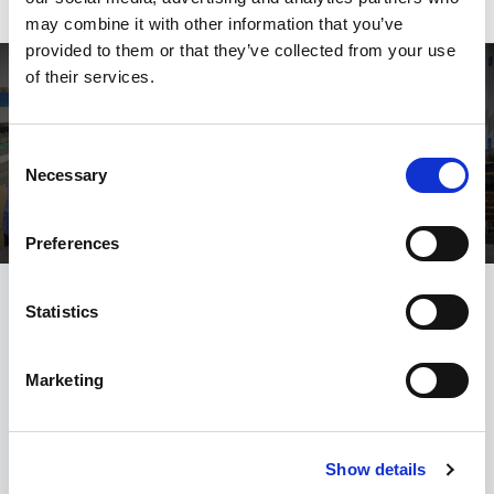
may combine it with other information that you’ve
provided to them or that they’ve collected from your use
of their services.
Consent
Necessary
Selection
Preferences
Statistics
Ota yhteyttä
Marketing
Organisaatio
*
Contact
form
Show details
Nimi
*