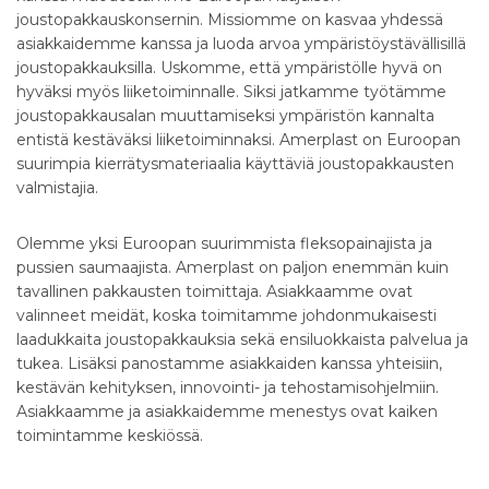
joustopakkauskonsernin. Missiomme on kasvaa yhdessä
asiakkaidemme kanssa ja luoda arvoa ympäristöystävällisillä
joustopakkauksilla. Uskomme, että ympäristölle hyvä on
hyväksi myös liiketoiminnalle. Siksi jatkamme työtämme
joustopakkausalan muuttamiseksi ympäristön kannalta
entistä kestäväksi liiketoiminnaksi. Amerplast on Euroopan
suurimpia kierrätysmateriaalia käyttäviä joustopakkausten
valmistajia.
Olemme yksi Euroopan suurimmista fleksopainajista ja
pussien saumaajista. Amerplast on paljon enemmän kuin
tavallinen pakkausten toimittaja. Asiakkaamme ovat
valinneet meidät, koska toimitamme johdonmukaisesti
laadukkaita joustopakkauksia sekä ensiluokkaista palvelua ja
tukea. Lisäksi panostamme asiakkaiden kanssa yhteisiin,
kestävän kehityksen, innovointi- ja tehostamisohjelmiin.
Asiakkaamme ja asiakkaidemme menestys ovat kaiken
toimintamme keskiössä.