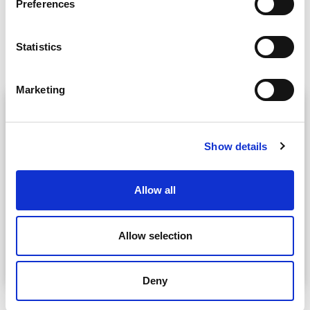
Preferences
Amerplastilla laatu-, ympäristö- ja turvallisuusprosessien
perustana ovat ISO- ja BRC-standardit.
Statistics
Lue lisää
Marketing
Show details
Allow all
Allow selection
Deny
AmerGreen