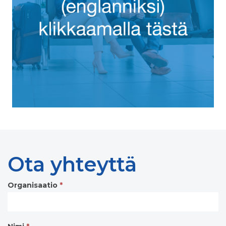
Ota yhteyttä
Organisaatio
*
Contact
form