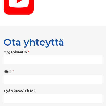
Ota yhteyttä
Organisaatio
*
Contact
form
Nimi
*
Työn kuva/ Titteli