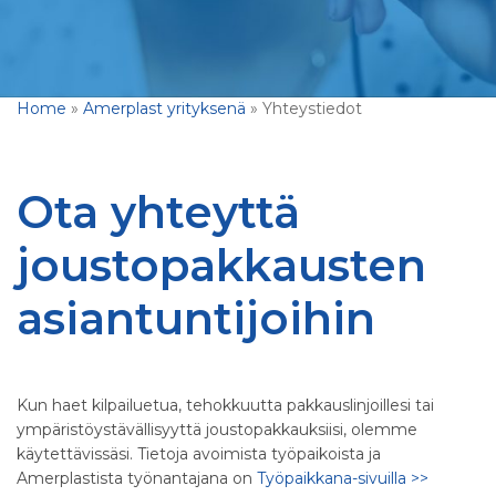
Home
»
Amerplast yrityksenä
»
Yhteystiedot
Ota yhteyttä
joustopakkausten
asiantuntijoihin
Kun haet kilpailuetua, tehokkuutta pakkauslinjoillesi tai
ympäristöystävällisyyttä joustopakkauksiisi, olemme
käytettävissäsi. Tietoja avoimista työpaikoista ja
Amerplastista työnantajana on
Työpaikkana-sivuilla >>