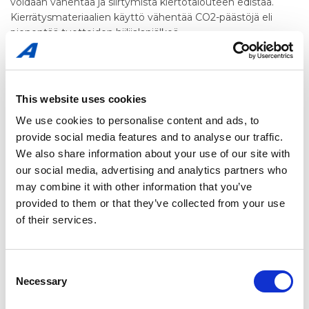
voidaan vähentää ja siirtymistä kiertotalouteen edistää.
Kierrätysmateriaalien käyttö vähentää CO2-päästöjä eli
pienentää tuotteiden hiilijalanjälkeä.
This website uses cookies
AmerSafe Eco –pusseissa on painetut käyttöohjeet useilla
We use cookies to personalise content and ads, to
kielillä, mikä helpottaa niiden käyttöä laajemmalla markkina-
provide social media features and to analyse our traffic.
alueella: englanniksi, saksaksi, venäjäksi, puolaksi, tšekiksi,
We also share information about your use of our site with
unkariksi, ruotsiksi ja suomeksi.
our social media, advertising and analytics partners who
may combine it with other information that you’ve
provided to them or that they’ve collected from your use
Kalvo: laadukas mustavalkoinen polyeteenikalvo, josta
vähintään 40 % on kierrätysmateriaalia.
of their services.
Consent
Saatavilla olevat varastokoot:
Necessary
Selection