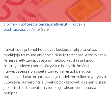
Home
»
Tuotteet ja pakkausratkaisut
»
Turva- ja
postituspussit
»
AmerSafe
Turvallisuus ja tehokkuus ovat keskeisiä tekijöitä rahaa,
asiakirjoja tai muita arvoesineitä kuljetettaessa. Amerplastin
AmerSafe®-turvapusseja on helppo käyttää ja kaikki
murtoyrityksen merkit näkyvät niissä välittömästi.
Turvapusseissa on useita turvaominaisuuksia, jotka
paljastavat luvattomat avaus- ja uudelleensulkemisyritykset.
Juokseva numerointi ja viivakoodit yksilöivät jokaisen pussin,
ja kuitti-slipit tekevät pussien kuljetuksen seurannasta
helppoa.