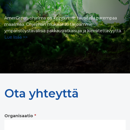
AmerGreen-ohjelma on keinomme tavoitella parempaa
maailmaa. Ohjelman mukaisesti tarjoamme
ympäristöystävällisiä pakkausratkaisuja ja kierrätettävyyttä.
Lue lisää >>
Ota yhteyttä
Organisaatio
*
Contact
form