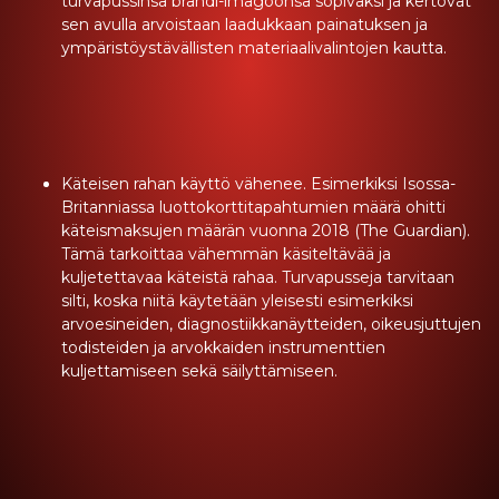
turvapussinsa brändi-imagoonsa sopivaksi ja kertovat
sen avulla arvoistaan laadukkaan painatuksen ja
ympäristöystävällisten materiaalivalintojen kautta.
Käteisen rahan käyttö vähenee. Esimerkiksi Isossa-
Britanniassa luottokorttitapahtumien määrä ohitti
käteismaksujen määrän vuonna 2018 (The Guardian).
Tämä tarkoittaa vähemmän käsiteltävää ja
kuljetettavaa käteistä rahaa. Turvapusseja tarvitaan
silti, koska niitä käytetään yleisesti esimerkiksi
arvoesineiden, diagnostiikkanäytteiden, oikeusjuttujen
todisteiden ja arvokkaiden instrumenttien
kuljettamiseen sekä säilyttämiseen.