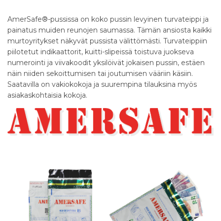
AmerSafe®-pussissa on koko pussin levyinen turvateippi ja
painatus muiden reunojen saumassa. Tämän ansiosta kaikki
murtoyritykset näkyvät pussista välittömästi. Turvateippiin
piilotetut indikaattorit, kuitti-slipeissä toistuva juokseva
numerointi ja viivakoodit yksilöivät jokaisen pussin, estäen
näin niiden sekoittumisen tai joutumisen vääriin käsiin.
Saatavilla on vakiokokoja ja suurempina tilauksina myös
asiakaskohtaisia kokoja.