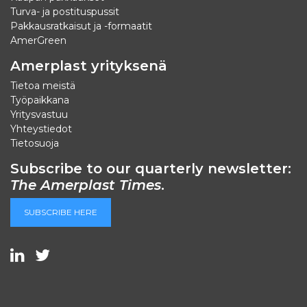
Turva- ja postituspussit
Pakkausratkaisut ja -formaatit
AmerGreen
Amerplast yrityksenä
Tietoa meistä
Työpaikkana
Yritysvastuu
Yhteystiedot
Tietosuoja
Subscribe to our quarterly newsletter:
The Amerplast Times
.
SUBSCRIBE HERE