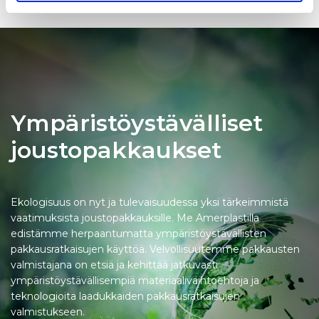
Ympäristöystävälliset
joustopakkaukset
Ekologisuus on nyt ja tulevaisuudessa yksi tärkeimmistä
vaatimuksista joustopakkauksille. Me Amerplastilla
edistämme herpaantumatta ympäristöystävällisten
pakkausratkaisujen käyttöä. Velvollisuutemme pakkausten
valmistajana on etsiä ja kehittää jatkuvasti
ympäristöystävällisempiä materiaalivaihtoehtoja ja
teknologioita laadukkaiden pakkausratkaisujen
valmistukseen.