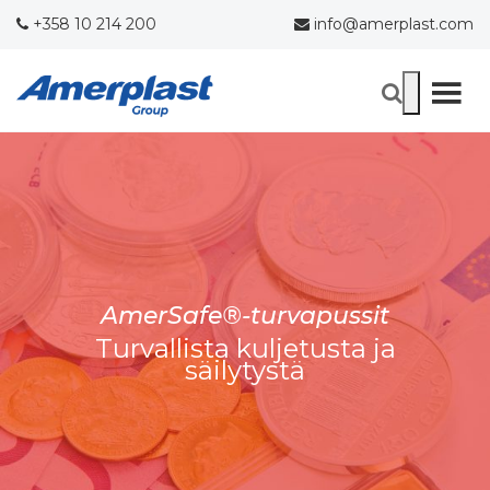
+358 10 214 200
info@amerplast.com
AmerSafe®-turvapussit
Turvallista kuljetusta ja
säilytystä